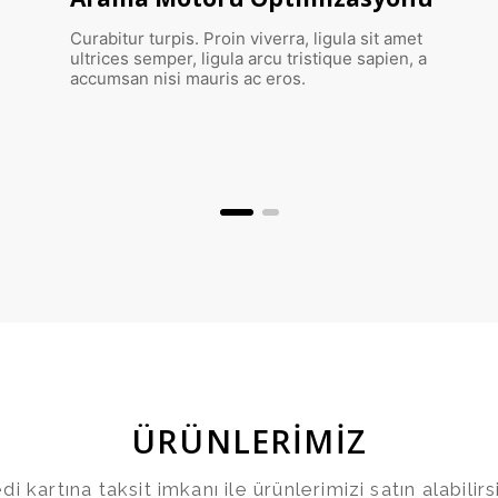
Google’a ait olan Adwords, ilgili kullanıcıları web
sitenize çekmek için tercih edilen önemli
platformlardan biridir.
ÜRÜNLERİMİZ
di kartına taksit imkanı ile ürünlerimizi satın alabilirs