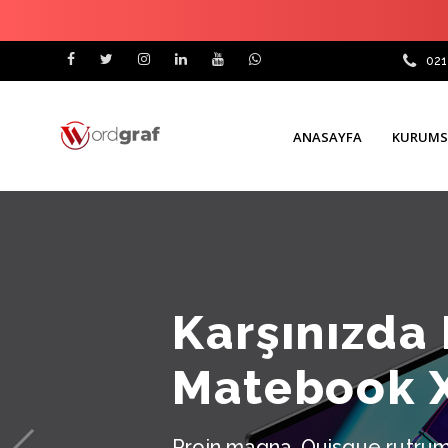
021
ANASAYFA
KURUMS
Karşınızda
Matebook X
Proin magna. Quisque rutrum.