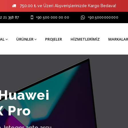
750.00 ₺ ve Üzeri Alışverişlerinizde Kargo Bedava!
2 21 358 87
+90 500 000 00 00
+90 5000000000
AL
ÜRÜNLER
PROJELER
HIZMETLERIMIZ
MARKALA
 Huawei
 Pro
 Integer ante arcu,