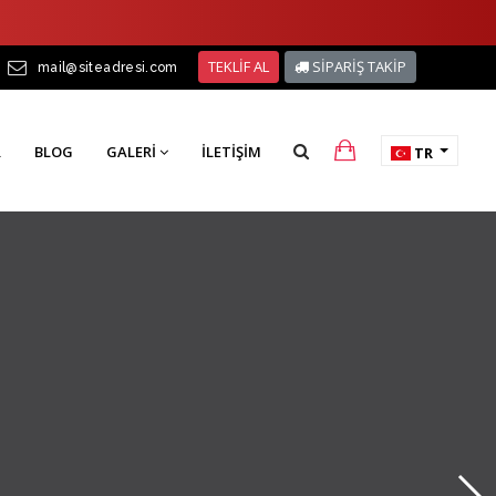
TEKLİF AL
SİPARİŞ TAKİP
mail@siteadresi.com
R
BLOG
GALERI
İLETIŞIM
TR